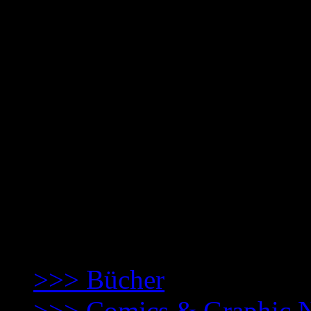
personenbezogenen Daten zu
Wenn Sie eine Berichtigung
Auskunft über die zu Ihrer 
personenbezogenen Daten w
Erhebung, Verarbeitung od
personenbezogenen Daten ha
Einwilligungen widerrufen 
an folgende E-Mail-Adresse
>>> Bücher
>>> Comics & Graphic 