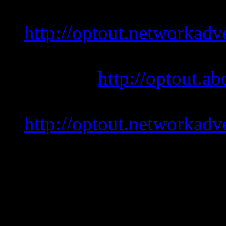
Cookie-Deaktivierungssei
http://optout.networkadve
Cookie-Deaktivierungsse
Website:
http://optout.ab
Cookie-Deaktivierungssei
http://optout.networkadve
Gängige Browser bieten die
nicht zuzulassen. Hinweis: E
Sie auf alle Funktionen die
Einschränkungen zugreifen