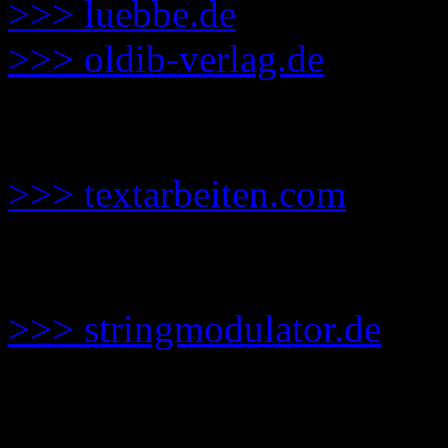
>>> luebbe.de
>>> oldib-verlag.de
Lektorat:
>>> textarbeiten.com
Band bei der Releaseparty
>>> stringmodulator.de
Tom C. Winter macht Mus