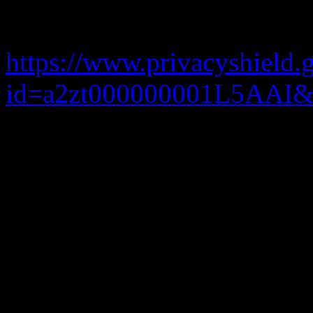
ist unter dem Privacy-Shiel
https://www.privacyshield.g
id=a2zt000000001L5AAI&s
Auf dieser Website greift d
Adresse der Nutzer wird inn
EU und des Europäischen W
anderen Vertragsstaaten de
Einzelfällen wird die IP-Ad
USA an einen Server von G