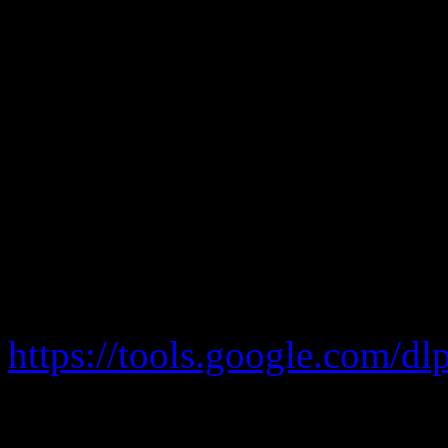
ohne Einschränkungen zugr
keine Cookies zulässt.
Weiterhin können Sie durch
dass die durch Cookies ge
(inklusive Ihrer IP-Adresse
von der Google Inc. genutz
Sie zu dem entsprechenden 
https://tools.google.com/d
Hier finden Sie weitere In