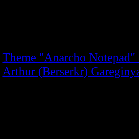
Kontakt: mail(at)tomcwinte
Theme "Anarcho Notepad" d
Arthur (Berserkr) Gareginy