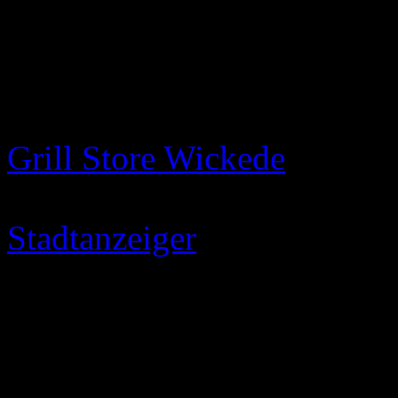
März 5
2019
Sie bleiben | Welt der Toten
Tom C. Winter
Burger und Dämonen
Burger und Dämonen: Tobia
Grill Store Wickede
mit mir
für mich genommen und ei
Stadtanzeiger
geschrieben. 
Verfasst 05/03/2019 von t