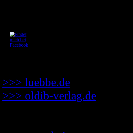
Kontakt zum Autor
mail(at)tomcwinter(dot)co
Links
Verlage:
>>> luebbe.de
>>> oldib-verlag.de
Lektorat: