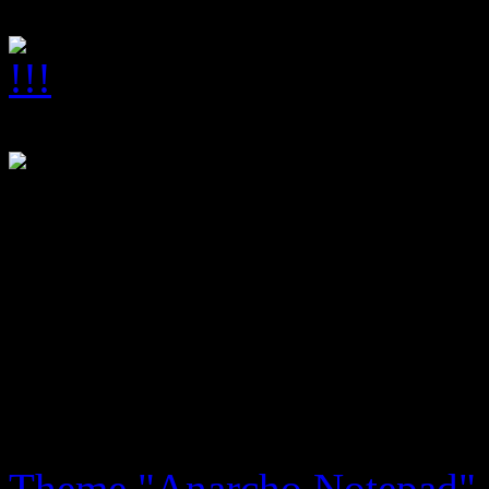
Kontakt: mail(at)tomcwinte
Theme "Anarcho Notepad" d