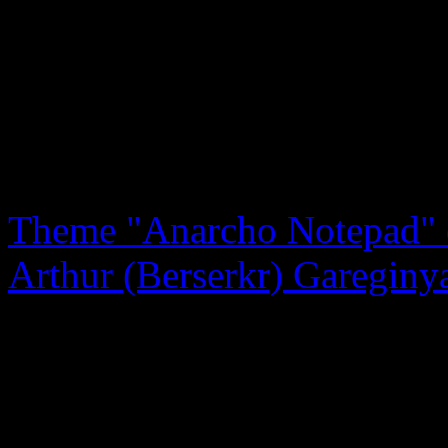
Kontakt: mail(at)tomcwinte
Theme "Anarcho Notepad" d
Arthur (Berserkr) Gareginy