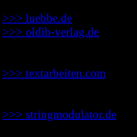
Verlage:
>>> luebbe.de
>>> oldib-verlag.de
Lektorat:
>>> textarbeiten.com
Band bei der Releaseparty
>>> stringmodulator.de