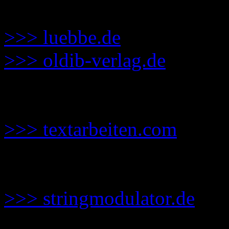
Verlage:
>>> luebbe.de
>>> oldib-verlag.de
Lektorat:
>>> textarbeiten.com
Band bei der Releaseparty
>>> stringmodulator.de