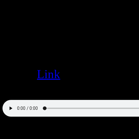
Januar 7
2015
Sie bleiben | Welt der Toten
Tom C. Winter
Welt der Toten im Radio
Radio 91.2 hat mich freund
eingeladen!
Dieser
Link
führt zur Seite 
das Interview hier:
Nach dem Interview wurde 