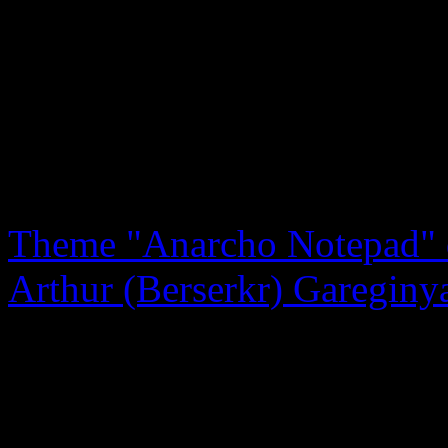
Kontakt: mail(at)tomcwinte
Theme "Anarcho Notepad" d
Arthur (Berserkr) Gareginy